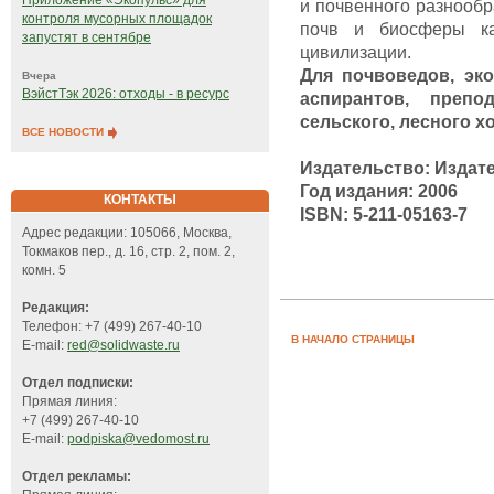
Приложение «Экопульс» для
и почвенного разнооб
контроля мусорных площадок
почв и биосферы ка
запустят в сентябре
цивилизации.
Для почвоведов, эко
Вчера
ВэйстТэк 2026: отходы - в ресурс
аспирантов, препо
сельского, лесного хо
ВСЕ НОВОСТИ
Издательство:
Издате
Год издания:
2006
КОНТАКТЫ
ISBN:
5-211-05163-7
Адрес редакции: 105066, Москва,
Токмаков пер., д. 16, стр. 2, пом. 2,
комн. 5
Редакция:
Телефон: +7 (499) 267-40-10
В НАЧАЛО СТРАНИЦЫ
E-mail:
red@solidwaste.ru
Отдел подписки:
Прямая линия:
+7 (499) 267-40-10
E-mail:
podpiska@vedomost.ru
Отдел рекламы: