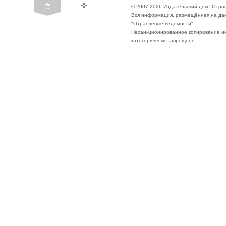
© 2007-2026 Издательский дом "Отра
Вся информация, размещённая на да
"Отраслевые ведомости".
Несанкционированное копирование ин
категорически запрещено