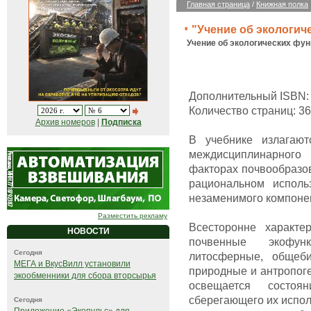
Главная страница
/
Книжная полка
"Учение об экологич
Учение об экологических функ
Дополнительный ISBN: 
Количество страниц: 3
Архив номеров
|
Подписка
В учебнике излагают
междисциплинарного
факторах почвообразов
рациональном исполь
незаменимого компоне
Разместить рекламу
Всесторонне характе
НОВОСТИ
почвенные экофун
Сегодня
литосферные, общеби
МЕГА и ВкусВилл установили
природные и антропог
экообменники для сбора вторсырья
освещается состо
сберегающего их испол
Сегодня