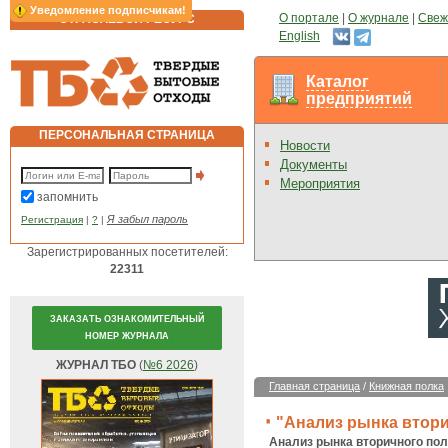
Уведомление подписчикам!
О портале
|
О журнале
|
Свеж
ОТРАСЛЕВОЙ РЕСУРС
English
Каталог
предприятий
ПЕРСОНАЛЬНАЯ СТРАНИЦА
Новости
Документы
Мероприятия
запомнить
Я забыл пароль
Регистрация
|
?
|
Зарегистрированных посетителей:
22311
ЗАКАЗАТЬ ОЗНАКОМИТЕЛЬНЫЙ
НОМЕР ЖУРНАЛА
ЖУРНАЛ ТБО
(
№6 2026
)
Главная страница
/
Книжная полка
"Анализ рынка втор
Анализ рынка вторичного по