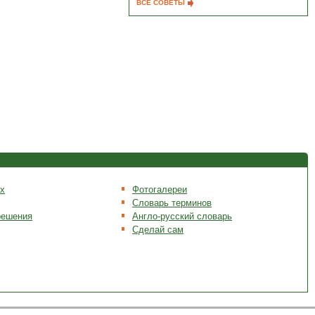
ВСЕ СОВЕТЫ
х
Фотогалереи
Словарь терминов
решения
Англо-русский словарь
Сделай сам