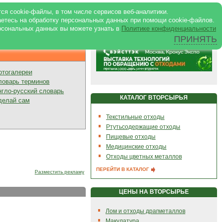
ртале
|
Реклама в журнале
|
ся cookie-файлы, в том числе сервисов веб-аналитики.
аетесь на обработку персональных данных при помощи cookie-файлов.
рсональных данных вы можете узнать в
Политике конфиденциальности
ПРИНЯТЬ
Презентации
отогалереи
ловарь терминов
нгло-русский словарь
КАТАЛОГ ВТОРСЫРЬЯ
делай сам
Текстильные отходы
Ртутьсодержащие отходы
Пищевые отходы
Медицинские отходы
Отходы цветных металлов
ПЕРЕЙТИ В КАТАЛОГ
Разместить рекламу
ЦЕНЫ НА ВТОРСЫРЬЕ
Лом и отходы драгметаллов
Макулатура