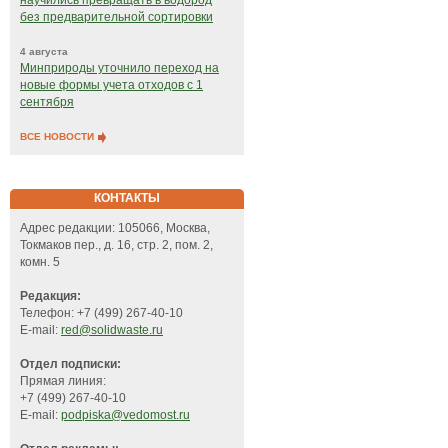
научились превращать в водород
без предварительной сортировки
4 августа
Минприроды уточнило переход на
новые формы учета отходов с 1
сентября
ВСЕ НОВОСТИ
КОНТАКТЫ
Адрес редакции: 105066, Москва,
Токмаков пер., д. 16, стр. 2, пом. 2,
комн. 5
Редакция:
Телефон: +7 (499) 267-40-10
E-mail:
red@solidwaste.ru
Отдел подписки:
Прямая линия:
+7 (499) 267-40-10
E-mail:
podpiska@vedomost.ru