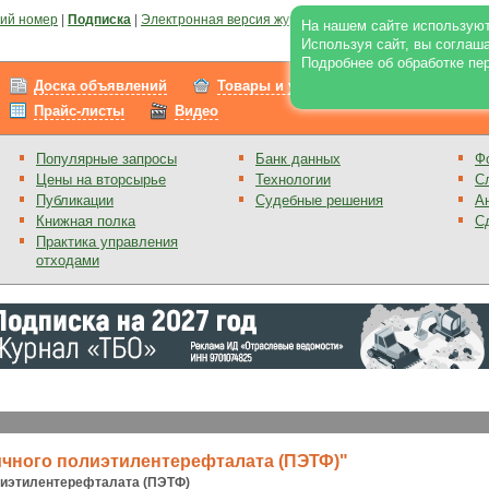
ий номер
|
Подписка
|
Электронная версия журнала
|
Отзывы
|
Реклама на по
На нашем сайте используют
Используя сайт, вы соглаш
Подробнее об обработке пе
Доска объявлений
Товары и услуги
Работа
Прайс-листы
Видео
Популярные запросы
Банк данных
Ф
Цены на вторсырье
Технологии
С
Публикации
Судебные решения
А
Книжная полка
С
Практика управления
отходами
ичного полиэтилентерефталата (ПЭТФ)"
лиэтилентерефталата (ПЭТФ)