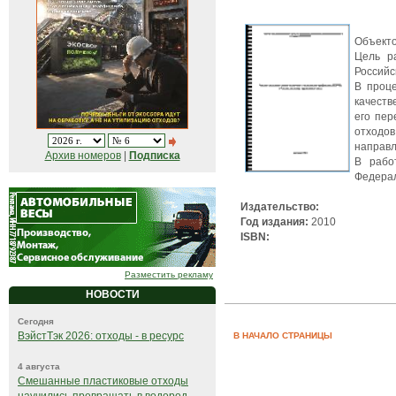
Объекто
Цель р
Российс
В проц
качеств
его пер
отходо
направл
Архив номеров
|
Подписка
В рабо
Федерал
Издательство:
Год издания:
2010
ISBN:
Разместить рекламу
НОВОСТИ
Сегодня
ВэйстТэк 2026: отходы - в ресурс
В НАЧАЛО СТРАНИЦЫ
4 августа
Смешанные пластиковые отходы