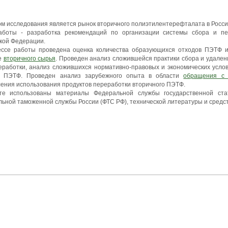
м исследования является рынок вторичного полиэтилентерефталата в Росси
аботы - разработка рекомендаций по организации системы сбора и п
кой Федерации.
ессе работы проведена оценка количества образующихся отходов ПЭТФ и
е
вторичного сырья
. Проведен анализ сложившейся практики сбора и удален
еработки, анализ сложившихся нормативно-правовых и экономических усло
в ПЭТФ. Проведен анализ зарубежного опыта в области
обращения с 
ения использования продуктов переработки вторичного ПЭТФ.
те использованы материалы Федеральной службы государственной ста
ьной таможенной службы России (ФТС РФ), технической литературы и средс