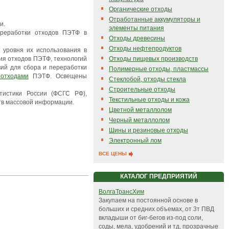
Органические отходы
Отработанные аккумуляторы и
и.
элементы питания
ереработки отходов ПЭТФ в
Отходы древесины
Отходы нефтепродуктов
 уровня их использования в
Отходы пищевых производств
ия отходов ПЭТФ, технологий
вий для сбора и переработки
Полимерные отходы, пластмассы
отходами
ПЭТФ. Освещены
Стеклобой, отходы стекла
Строительные отходы
тистики России (ФСГС РФ),
Текстильные отходы и кожа
тв массовой информации.
Цветной металлолом
Черный металлолом
Шины и резиновые отходы
Электронный лом
ВСЕ ЦЕНЫ
КАТАЛОГ ПРЕДПРИЯТИЙ
ВолгаТрансХим
Закупаем на постоянной основе в
больших и средних объемах, от 3т ПВД
вкладыши от биг-бегов из-под соли,
соды, мела, удобрений и тд, прозрачные