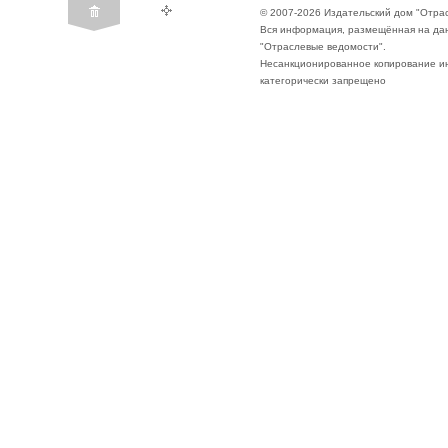
© 2007-2026 Издательский дом "Отра
Вся информация, размещённая на да
"Отраслевые ведомости".
Несанкционированное копирование ин
категорически запрещено