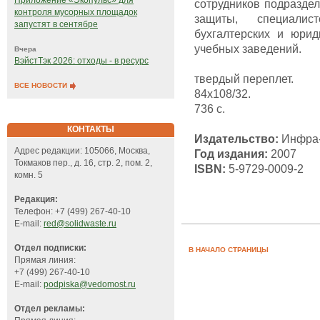
Приложение «Экопульс» для
сотрудников подраздел
контроля мусорных площадок
защиты, специалис
запустят в сентябре
бухгалтерских и юрид
учебных заведений.
Вчера
ВэйстТэк 2026: отходы - в ресурс
твердый переплет.
ВСЕ НОВОСТИ
84x108/32.
736 с.
КОНТАКТЫ
Издательство:
Инфра
Адрес редакции: 105066, Москва,
Год издания:
2007
Токмаков пер., д. 16, стр. 2, пом. 2,
ISBN:
5-9729-0009-2
комн. 5
Редакция:
Телефон: +7 (499) 267-40-10
E-mail:
red@solidwaste.ru
Отдел подписки:
В НАЧАЛО СТРАНИЦЫ
Прямая линия:
+7 (499) 267-40-10
E-mail:
podpiska@vedomost.ru
Отдел рекламы: