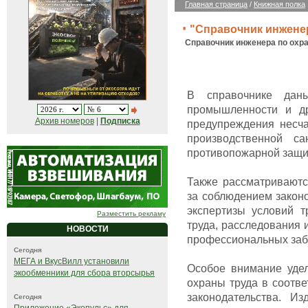
Главная страница
/
Книжная полка
"Справочник инженер
Справочник инженера по охра
В справочнике дан
промышленности и др
Архив номеров
|
Подписка
предупреждения несча
производственной са
противопожарной защи
Также рассматриваютс
за соблюдением законо
экспертизы условий т
Разместить рекламу
труда, расследования 
НОВОСТИ
профессиональных заб
Сегодня
МЕГА и ВкусВилл установили
Особое внимание уде
экообменники для сбора вторсырья
охраны труда в соотв
законодательства. И
Сегодня