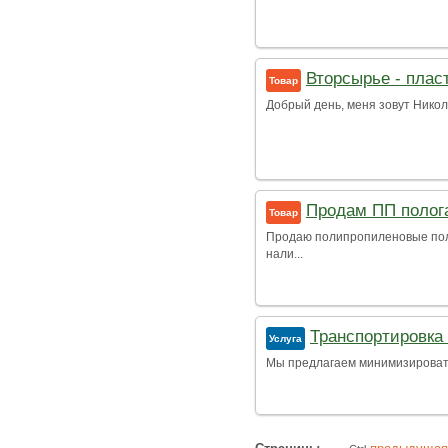
Вторсырье - плас
Товар
Добрый день, меня зовут Никола
Продам ПП полог
Товар
Продаю полипропиленовые полог
нали...
Транспортировка
Услуга
Мы предлагаем минимизировать 