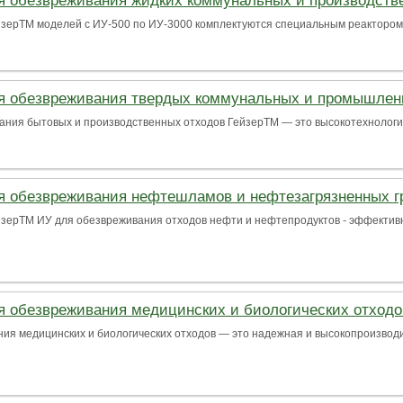
я обезвреживания жидких коммунальных и производств
зерТМ моделей с ИУ-500 по ИУ-3000 комплектуются специальным реактором, 
я обезвреживания твердых коммунальных и промышлен
ния бытовых и производственных отходов ГейзерТМ — это высокотехнологич
я обезвреживания нефтешламов и нефтезагрязненных г
йзерТМ ИУ для обезвреживания отходов нефти и нефтепродуктов - эффекти
я обезвреживания медицинских и биологических отходо
я медицинских и биологических отходов — это надежная и высокопроизводит