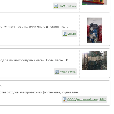
BIAM Systems
у, что у нас в наличии много и постоянно. ...
LTM.srl
д различных сыпучих смесей. Соль, песок... В
Новая Волна
21
е отходов электротехники (оргтехника, крупная/ме...
ООО "Дмитровский завод РТИ"