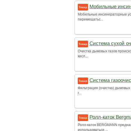
Мобильные инси
Товар
Мобильные инсинераторные уста
перемещатьс...
Система сухой оч
Товар
Очистка дымовых газов происхо
кисл...
Система газоочис
Товар
Фильтрация (очистка) дымовых 
г...
Ролл-каток Bergm
Товар
Ролл-каток BERGMANN предназн
использоваться ...