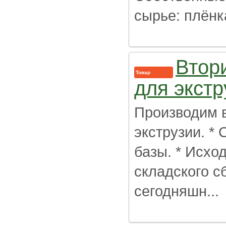
сырье: плёнка
Втор
Товар
для экстр
Производим 
экструзии. *
базы. * Исхо
складского сб
сегодняшн...