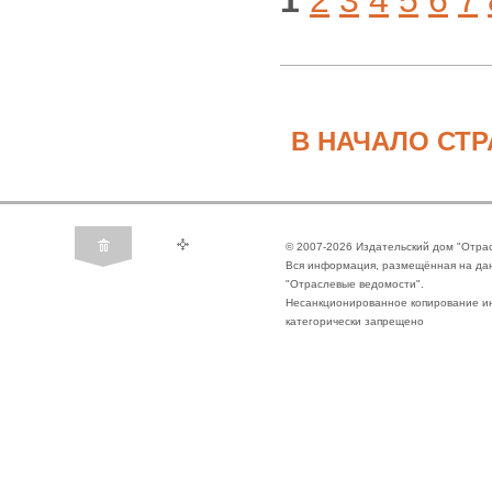
1
2
3
4
5
6
7
В НАЧАЛО СТ
© 2007-2026 Издательский дом "Отра
Вся информация, размещённая на да
"Отраслевые ведомости".
Несанкционированное копирование ин
категорически запрещено