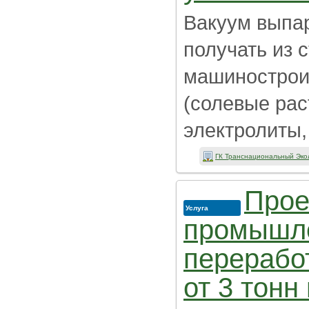
Вакуум выпа
получать из 
машинострои
(солевые рас
электролиты,
ГК Транснациональный Эко
Прое
Услуга
промышле
перерабо
от 3 тонн 