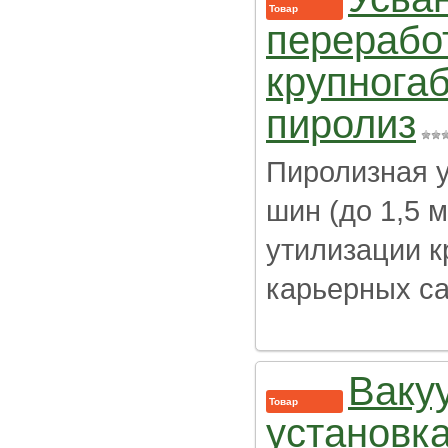
Товар
перерабо
крупнога
пиролиз
Пиролизная у
шин (до 1,5 
утилизации к
карьерных са
Ваку
Товар
установк