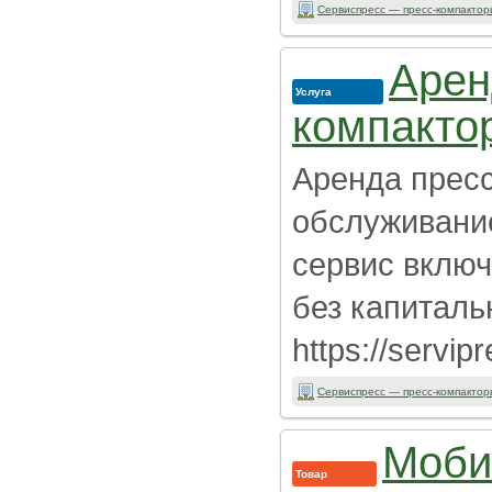
Сервиспресс — пресс-компактор
Арен
Услуга
компакто
Аренда пресс
обслуживание
сервис вклю
без капиталь
https://servipr
Сервиспресс — пресс-компактор
Моби
Товар