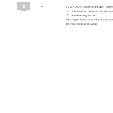
© 2007-2026 Издательский дом "Отра
Вся информация, размещённая на да
"Отраслевые ведомости".
Несанкционированное копирование ин
категорически запрещено