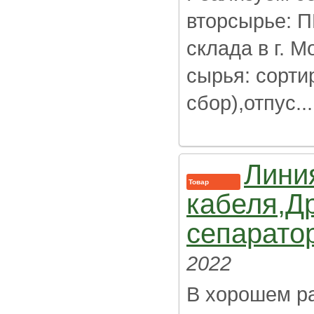
вторсырье: П
склада в г. 
сырья: сорти
сбор),отпус...
Лини
Товар
кабеля,Д
сепарато
2022
В хорошем ра