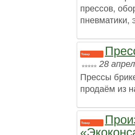
прессов, обо
пневматики, э
Прес
Товар
28 апрел
Прессы брик
продаём из н
Прои
Товар
«Экоконс