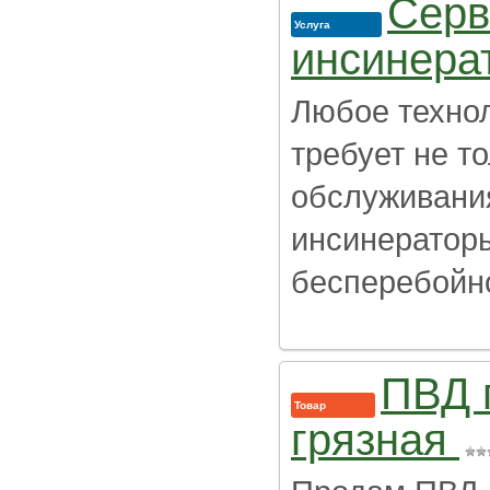
Серв
Услуга
инсинера
Любое техно
требует не т
обслуживания
инсинератор
бесперебойно
ПВД 
Товар
грязная