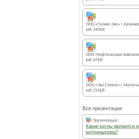
ООО «Полекс-Эко» г. Калиниг
pdf, 345
KB
ООО "Нефтегазовая компания 
pdf, 47
KB
ООО «Эко Спектр» г. Апатиты
pdf, 215
KB
Все презентации
Презентация
Какие котлы являются 
котлонадзора?