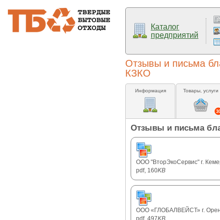
Каталог
предприятий
Отзывы и письма бл
КЗКО
Информация
Товары, услуги
3
Отзывы и письма бла
ООО "ВторЭкоСервис" г. Кем
pdf, 160
KB
ООО «ГЛОБАЛВЕЙСТ» г. Орен
pdf, 497
KB