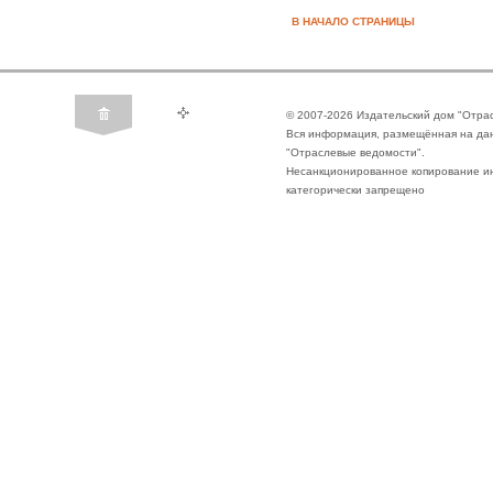
В НАЧАЛО СТРАНИЦЫ
© 2007-2026 Издательский дом "Отра
Вся информация, размещённая на да
"Отраслевые ведомости".
Несанкционированное копирование ин
категорически запрещено