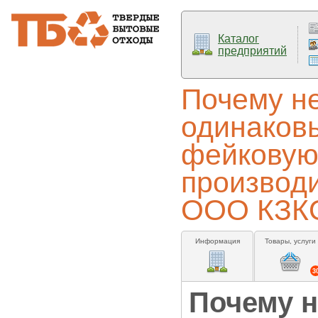
Каталог
предприятий
Почему не
одинаковы
фейковую
производи
ООО КЗК
Информация
Товары, услуги
3
Почему н