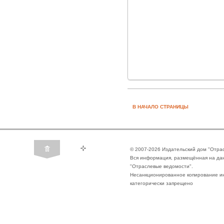
В НАЧАЛО СТРАНИЦЫ
© 2007-2026 Издательский дом "Отра
Вся информация, размещённая на да
"Отраслевые ведомости".
Несанкционированное копирование ин
категорически запрещено