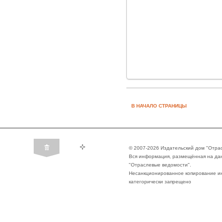
В НАЧАЛО СТРАНИЦЫ
© 2007-2026 Издательский дом "Отра
Вся информация, размещённая на да
"Отраслевые ведомости".
Несанкционированное копирование ин
категорически запрещено