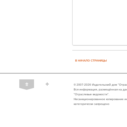
В НАЧАЛО СТРАНИЦЫ
© 2007-2026 Издательский дом "Отра
Вся информация, размещённая на да
"Отраслевые ведомости".
Несанкционированное копирование ин
категорически запрещено