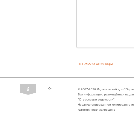
В НАЧАЛО СТРАНИЦЫ
© 2007-2026 Издательский дом "Отра
Вся информация, размещённая на да
"Отраслевые ведомости".
Несанкционированное копирование ин
категорически запрещено