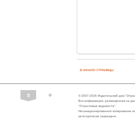
В НАЧАЛО СТРАНИЦЫ
© 2007-2026 Издательский дом "Отра
Вся информация, размещённая на да
"Отраслевые ведомости".
Несанкционированное копирование ин
категорически запрещено