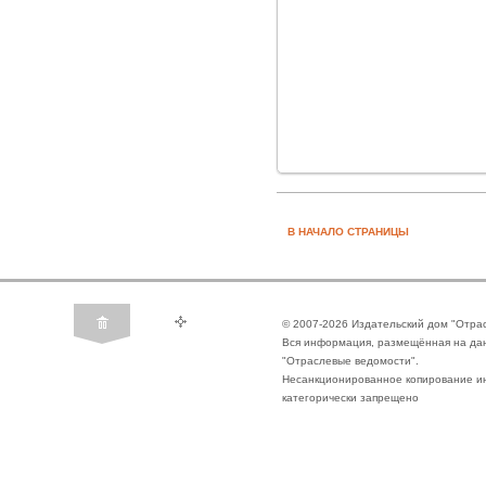
В НАЧАЛО СТРАНИЦЫ
© 2007-2026 Издательский дом "Отра
Вся информация, размещённая на да
"Отраслевые ведомости".
Несанкционированное копирование ин
категорически запрещено