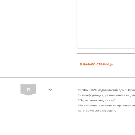
В НАЧАЛО СТРАНИЦЫ
© 2007-2026 Издательский дом "Отра
Вся информация, размещённая на да
"Отраслевые ведомости".
Несанкционированное копирование ин
категорически запрещено