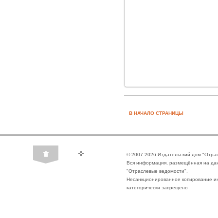
В НАЧАЛО СТРАНИЦЫ
© 2007-2026 Издательский дом "Отра
Вся информация, размещённая на да
"Отраслевые ведомости".
Несанкционированное копирование ин
категорически запрещено