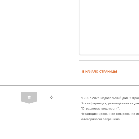
В НАЧАЛО СТРАНИЦЫ
© 2007-2026 Издательский дом "Отра
Вся информация, размещённая на да
"Отраслевые ведомости".
Несанкционированное копирование ин
категорически запрещено