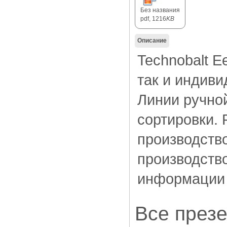
Без названия
pdf, 1216
KB
Описание
Technobalt E
так и индив
Линии ручно
сортировки.
производств
производств
информации 
Все през