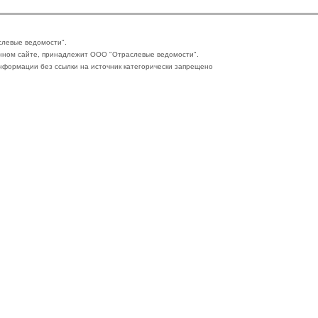
слевые ведомости".
нном сайте, принадлежит ООО "Отраслевые ведомости".
формации без ссылки на источник категорически запрещено