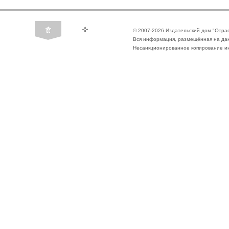
© 2007-2026 Издательский дом "Отра
Вся информация, размещённая на да
Несанкционированное копирование ин