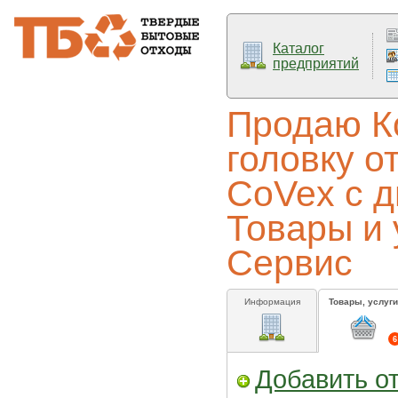
Каталог
предприятий
Продаю К
головку о
CoVex с д
Товары и 
Сервис
Информация
Товары, услуги
6
Добавить о