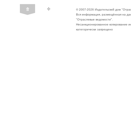
© 2007-2026 Издательский дом "Отра
Вся информация, размещённая на да
"Отраслевые ведомости".
Несанкционированное копирование ин
категорически запрещено