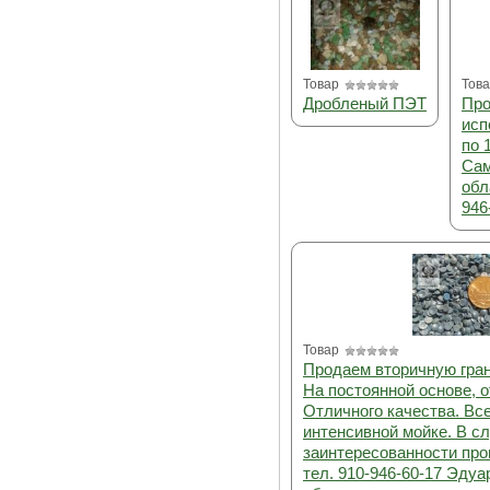
Товар
Тов
Дробленый ПЭТ
Про
исп
по 
Сам
обл
946
Товар
Продаем вторичную гра
На постоянной основе, о
Отличного качества. Вс
интенсивной мойке. В с
заинтересованности про
тел. 910-946-60-17 Эдуа