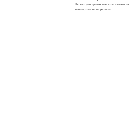
Несанкционированное копирование ин
категорически запрещено