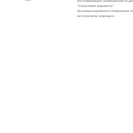
Вся информация, размещённая на да
"Отраслевые ведомости".
Несанкционированное копирование ин
категорически запрещено