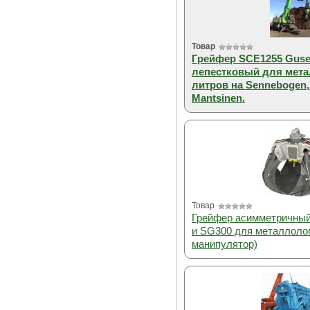
Товар
Грейфер SCE1255 Gusel
лепестковый для мета
литров на Sennebogen, A
Mantsinen.
Товар
Грейфер асимметричны
и SG300 для металлоло
манипулятор)