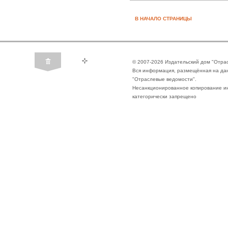
В НАЧАЛО СТРАНИЦЫ
© 2007-2026 Издательский дом "Отра
Вся информация, размещённая на да
"Отраслевые ведомости".
Несанкционированное копирование ин
категорически запрещено