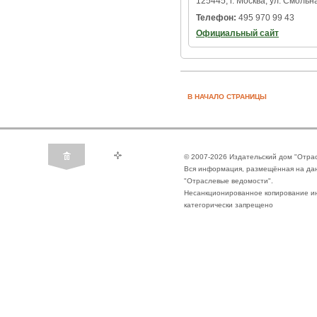
125445, г. Москва, ул. Смольна
Телефон:
495 970 99 43
Официальный сайт
В НАЧАЛО СТРАНИЦЫ
© 2007-2026 Издательский дом "Отра
Вся информация, размещённая на да
"Отраслевые ведомости".
Несанкционированное копирование ин
категорически запрещено