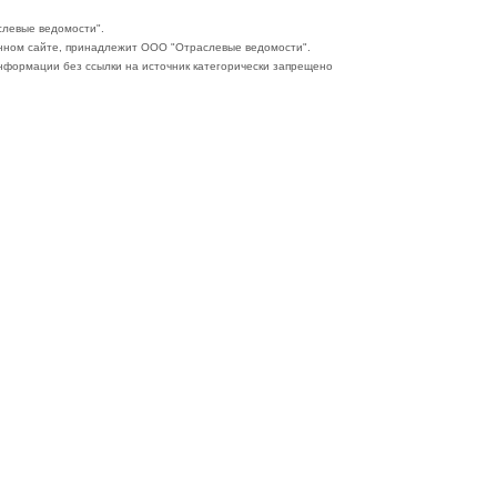
слевые ведомости".
нном сайте, принадлежит ООО "Отраслевые ведомости".
формации без ссылки на источник категорически запрещено