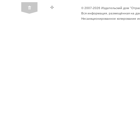
© 2007-2026 Издательский дом "Отра
Вся информация, размещённая на да
Несанкционированное копирование ин