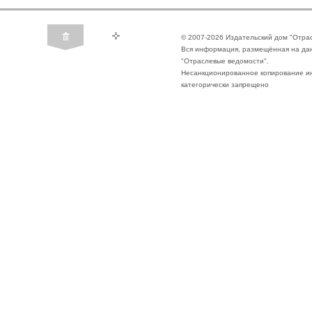
© 2007-2026 Издательский дом "Отра
Вся информация, размещённая на да
"Отраслевые ведомости".
Несанкционированное копирование ин
категорически запрещено