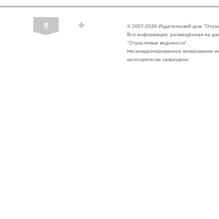
© 2007-2026 Издательский дом "Отра
Вся информация, размещённая на да
"Отраслевые ведомости".
Несанкционированное копирование ин
категорически запрещено