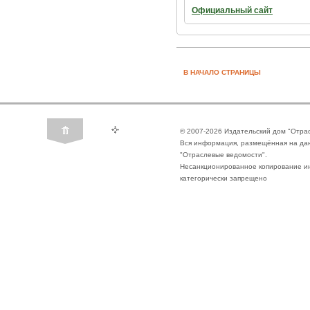
Официальный сайт
В НАЧАЛО СТРАНИЦЫ
© 2007-2026 Издательский дом "Отра
Вся информация, размещённая на да
"Отраслевые ведомости".
Несанкционированное копирование ин
категорически запрещено