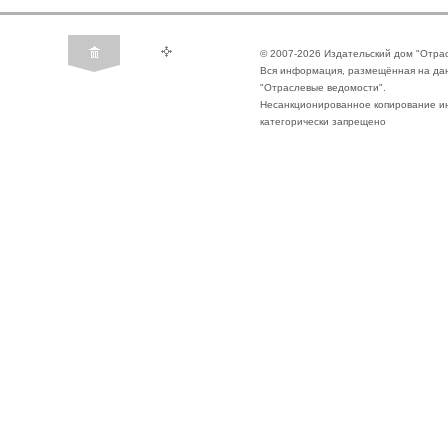
© 2007-2026 Издательский дом "Отра
Вся информация, размещённая на да
"Отраслевые ведомости".
Несанкционированное копирование ин
категорически запрещено