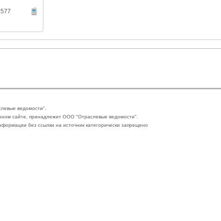
1577
слевые ведомости".
нном сайте, принадлежит ООО "Отраслевые ведомости".
формации без ссылки на источник категорически запрещено