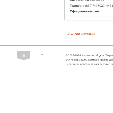
Телефон:
(812)7406032, 447
Официальный сайт
В НАЧАЛО СТРАНИЦЫ
© 2007-2026 Издательский дом "Отра
Вся информация, размещённая на да
Несанкционированное копирование ин