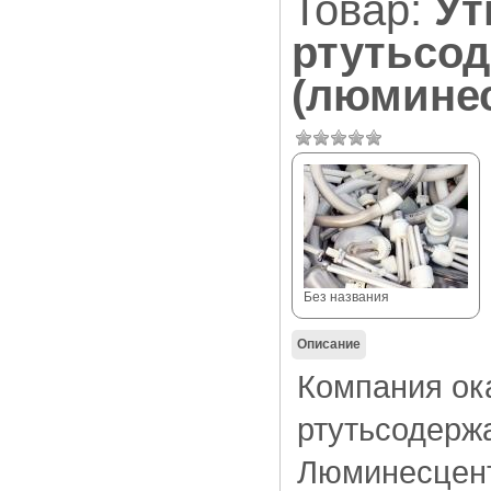
Товар:
Ут
ртутьсо
(люмине
Без названия
Описание
Компания ок
ртутьсодерж
Люминесцент