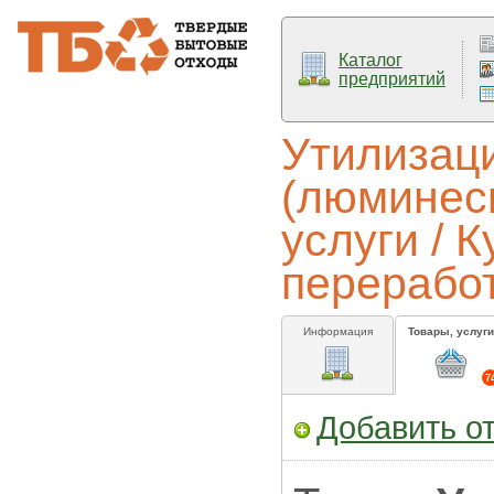
Каталог
предприятий
Утилизац
(люминесц
услуги / 
перерабо
Информация
Товары, услуги
7
Добавить о