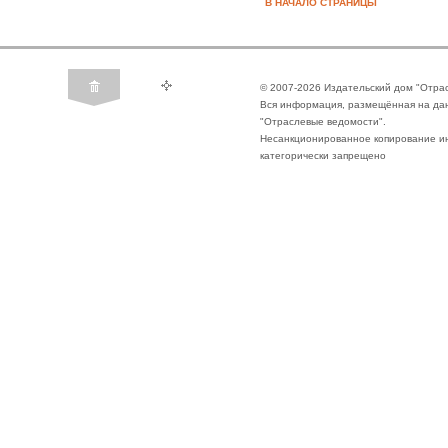
В НАЧАЛО СТРАНИЦЫ
© 2007-2026 Издательский дом "Отра
Вся информация, размещённая на да
"Отраслевые ведомости".
Несанкционированное копирование ин
категорически запрещено