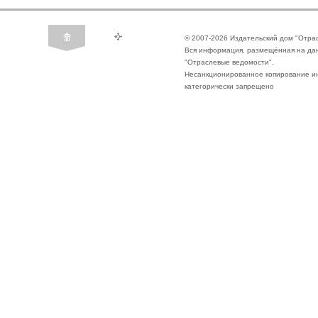
© 2007-2026 Издательский дом "Отра
Вся информация, размещённая на да
"Отраслевые ведомости".
Несанкционированное копирование ин
категорически запрещено