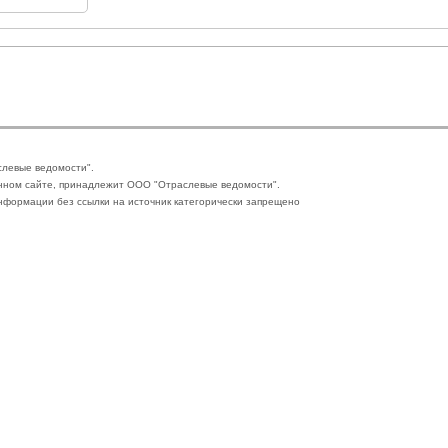
слевые ведомости".
нном сайте, принадлежит ООО "Отраслевые ведомости".
формации без ссылки на источник категорически запрещено