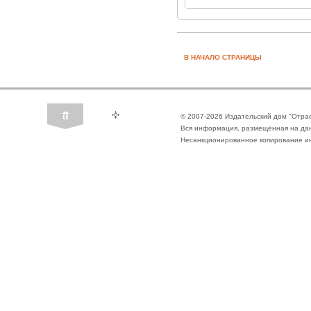
В НАЧАЛО СТРАНИЦЫ
© 2007-2026 Издательский дом "Отра
Вся информация, размещённая на да
Несанкционированное копирование ин