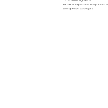
"Отраслевые ведомости".
Несанкционированное копирование ин
категорически запрещено