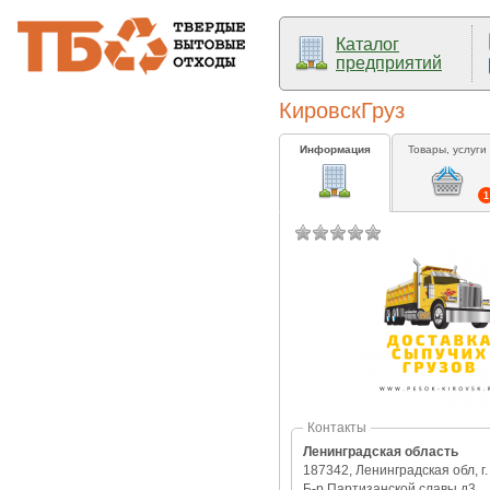
Каталог
предприятий
КировскГруз
Информация
Товары, услуги
1
Контакты
Ленинградская область
187342, Ленинградская обл, г. 
Б-р Партизанской славы д3