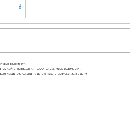
слевые ведомости".
нном сайте, принадлежит ООО "Отраслевые ведомости".
формации без ссылки на источник категорически запрещено