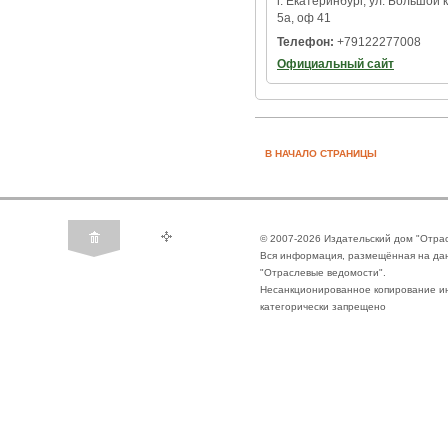
г. Екатеринбург, ул. Большой 
5а, оф 41
Телефон:
+79122277008
Официальный сайт
В НАЧАЛО СТРАНИЦЫ
© 2007-2026 Издательский дом "Отра
Вся информация, размещённая на да
"Отраслевые ведомости".
Несанкционированное копирование ин
категорически запрещено