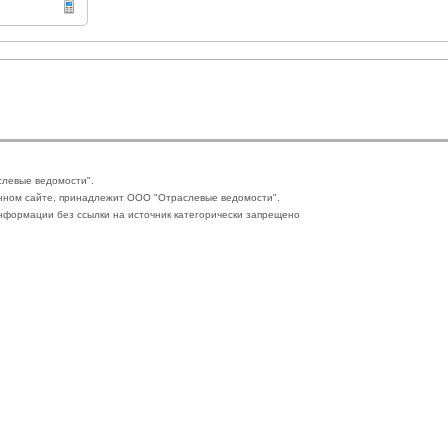
слевые ведомости".
нном сайте, принадлежит ООО "Отраслевые ведомости".
формации без ссылки на источник категорически запрещено