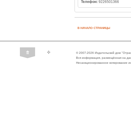
Телефон:
9226501366
В НАЧАЛО СТРАНИЦЫ
© 2007-2026 Издательский дом "Отра
Вся информация, размещённая на да
Несанкционированное копирование ин