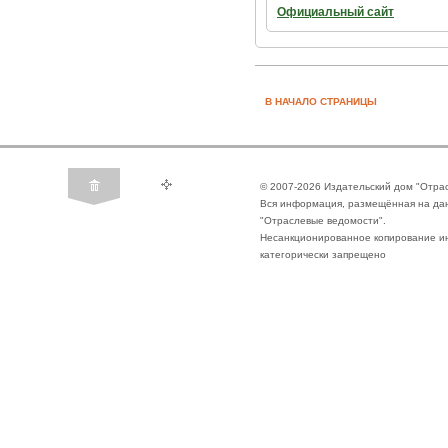
Официальный сайт
В НАЧАЛО СТРАНИЦЫ
© 2007-2026 Издательский дом "Отра
Вся информация, размещённая на да
"Отраслевые ведомости".
Несанкционированное копирование ин
категорически запрещено