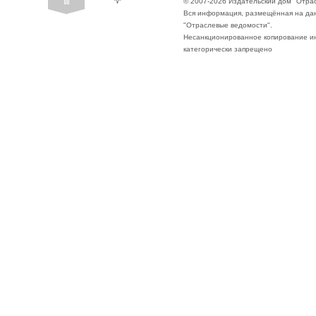
© 2007-2026 Издательский дом "Отра
Вся информация, размещённая на да
"Отраслевые ведомости".
Несанкционированное копирование ин
категорически запрещено