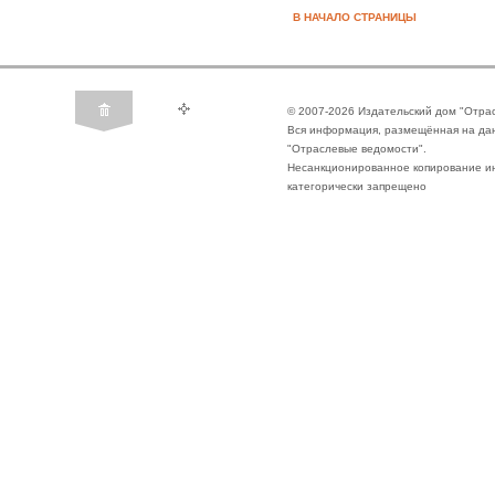
В НАЧАЛО СТРАНИЦЫ
© 2007-2026 Издательский дом "Отра
Вся информация, размещённая на да
"Отраслевые ведомости".
Несанкционированное копирование ин
категорически запрещено