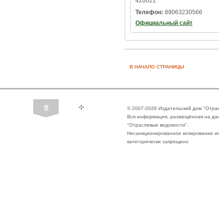
420021
Телефон:
89063230566
Официальный сайт
В НАЧАЛО СТРАНИЦЫ
© 2007-2026 Издательский дом "Отра
Вся информация, размещённая на да
"Отраслевые ведомости".
Несанкционированное копирование ин
категорически запрещено