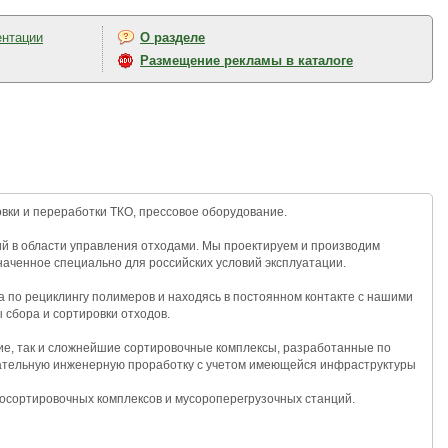
ентации
О разделе
Размещение рекламы в каталоге
вки и переработки ТКО, прессовое оборудование.
 в области управления отходами. Мы проектируем и производим
наченное специально для российских условий эксплуатации.
а по рециклингу полимеров и находясь в постоянном контакте с нашими
 сбора и сортировки отходов.
ие, так и сложнейшие сортировочные комплексы, разработанные по
щательную инженерную проработку с учетом имеющейся инфраструктуры
росортировочных комплексов и мусороперегрузочных станций.