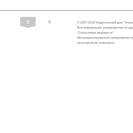
© 2007-2026 Издательский дом "Отра
Вся информация, размещённая на да
"Отраслевые ведомости".
Несанкционированное копирование ин
категорически запрещено