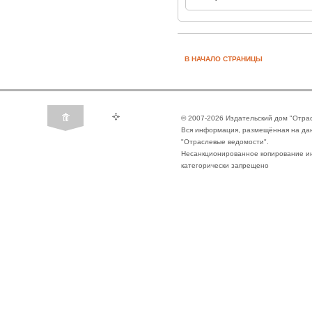
В НАЧАЛО СТРАНИЦЫ
© 2007-2026 Издательский дом "Отра
Вся информация, размещённая на да
"Отраслевые ведомости".
Несанкционированное копирование ин
категорически запрещено