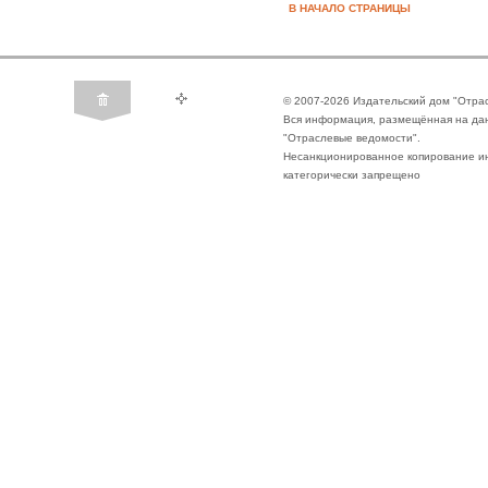
В НАЧАЛО СТРАНИЦЫ
© 2007-2026 Издательский дом "Отра
Вся информация, размещённая на да
"Отраслевые ведомости".
Несанкционированное копирование ин
категорически запрещено