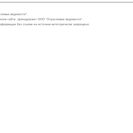
слевые ведомости".
нном сайте, принадлежит ООО "Отраслевые ведомости".
формации без ссылки на источник категорически запрещено