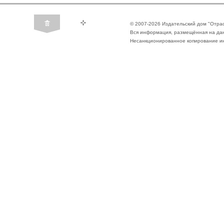
© 2007-2026 Издательский дом "Отра
Вся информация, размещённая на да
Несанкционированное копирование ин