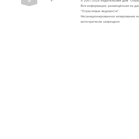
© 2007-2026 Издательский дом "Отра
Вся информация, размещённая на да
"Отраслевые ведомости".
Несанкционированное копирование ин
категорически запрещено