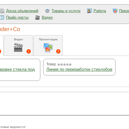
Доска объявлений
Товары и услуги
Работа
През
Прайс-листы
Видео
inder+Co
Видео
Презентации
1
2
Товар
ировке стекла под
Линия по переработке стеклобоя
слевые ведомости".