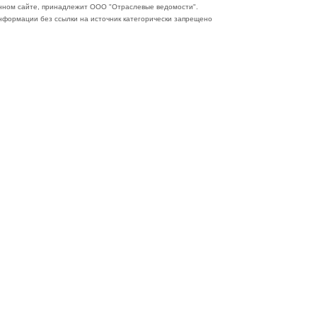
нном сайте, принадлежит ООО "Отраслевые ведомости".
формации без ссылки на источник категорически запрещено