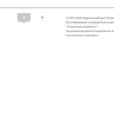
© 2007-2026 Издательский дом "Отра
Вся информация, размещённая на да
"Отраслевые ведомости".
Несанкционированное копирование ин
категорически запрещено